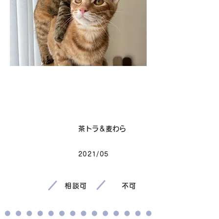
卒業
毛色
茶トラ＆麦わら
2021/05
生まれ
相談可
不可