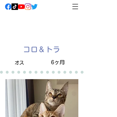
コロ＆トラ
6ヶ月
オス