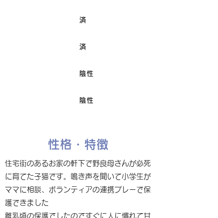
済
ワクチン接種
済
避妊/去勢手術
陰性
FIV
陰性
Felv
性格・特徴
住宅街のあるお家の軒下で野良母さんが必死
に育てた子猫です。鳴き声を聞いて小学生が
ママに相談、ボランティアの連携プレーで保
護できました
離乳頃の保護でしたのですぐに人に慣れて甘