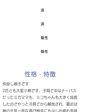
済
ワクチン接種
済
避妊/去勢手術
陰性
FIV
陰性
Felv
性格・特徴
仲良し親子です
2匹とも大変小柄です。子育て中はナーバス
だったミカママも、ミコちゃんも大きく成長
したのでやっと子育てから解放され、最近は
娘の元気一杯な遊び相手にも少しお疲れ気味