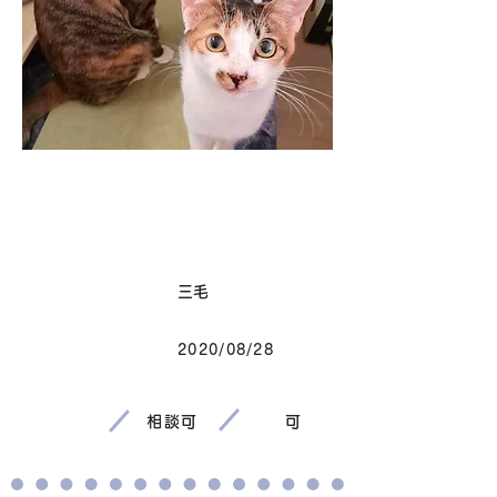
卒業
毛色
三毛
2020/08/28
生まれ
相談可
可