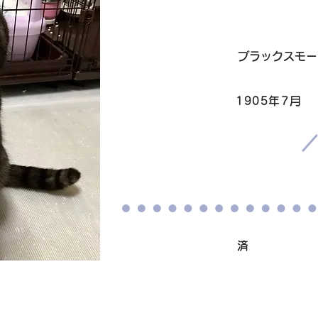
毛色
ブラックスモー
1905年7月
生まれ
​譲渡条件
ワクチン接種
済