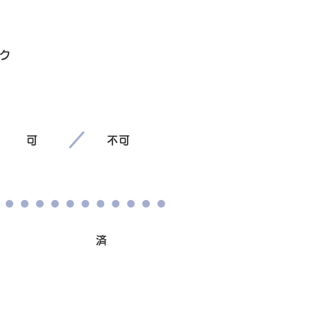
ク
可
不可
避妊/去勢手術
済