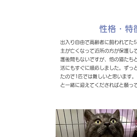
性格・特
出入り自由で高齢者に飼われてた5
主が亡くなって近所の方が保護し
護後間もないですが、他の猫たち
活にもすぐに順応しました。ずっ
たので1匹では難しいと思います
と一緒に迎えてくださればと願っ