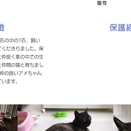
FIV
陰性
徴
保護
匹の中の1匹、飼い
てくださりました。保
と仲良く家の中での生
と仲間の猫と育ちまし
。仲の良いアメちゃん
ています。