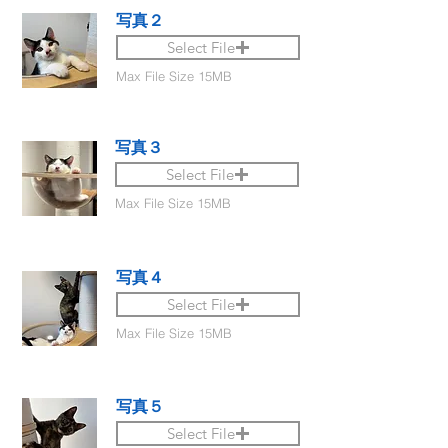
写真２
Select File
Max File Size 15MB
写真３
Select File
Max File Size 15MB
写真４
Select File
Max File Size 15MB
写真５
Select File