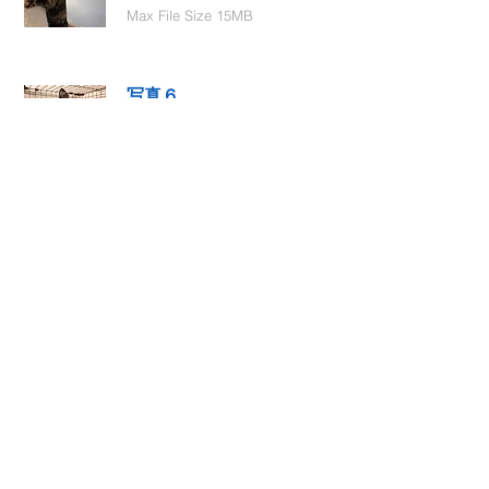
Max File Size 15MB
写真６
Select File
Max File Size 15MB
動画１
Select File
Max File Size 15MB
動画２
Select File
Max File Size 15MB