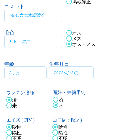
掲載停止
コメント
毛色
オス
メス
オス・メス
年齢
生年月日
ワクチン接種
避妊・去勢手術
済
済
未
未
エイズ ( FIV )
白血病 ( Felv )
陰性
陰性
陽性
陽性
不明
不明