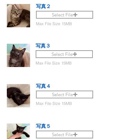
写真２
Select File
Max File Size 15MB
写真３
Select File
Max File Size 15MB
写真４
Select File
Max File Size 15MB
写真５
Select File