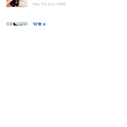
Max File Size 15MB
写真６
Select File
Max File Size 15MB
動画１
Select File
Max File Size 15MB
動画２
Select File
Max File Size 15MB