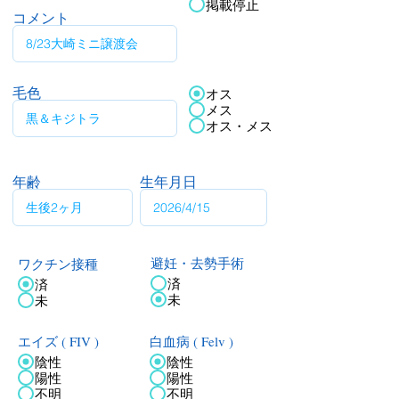
掲載停止
コメント
毛色
オス
メス
オス・メス
年齢
生年月日
ワクチン接種
避妊・去勢手術
済
済
未
未
エイズ ( FIV )
白血病 ( Felv )
陰性
陰性
陽性
陽性
不明
不明