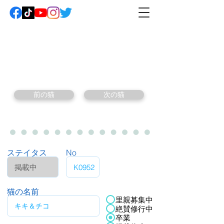
前の猫
次の猫
ステイタス
No
猫の名前
里親募集中
絶賛修行中
卒業