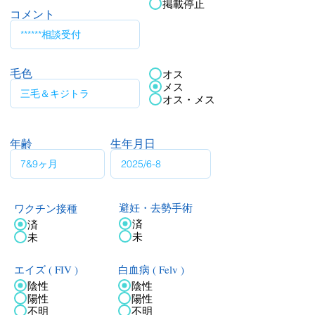
掲載停止
コメント
毛色
オス
メス
オス・メス
年齢
生年月日
ワクチン接種
避妊・去勢手術
済
済
未
未
エイズ ( FIV )
白血病 ( Felv )
陰性
陰性
陽性
陽性
不明
不明