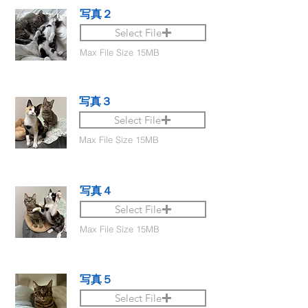
写真２
Select File
Max File Size 15MB
写真３
Select File
Max File Size 15MB
写真４
Select File
Max File Size 15MB
写真５
Select File