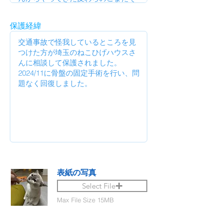
保護経緯
表紙の写真
Select File
Max File Size 15MB