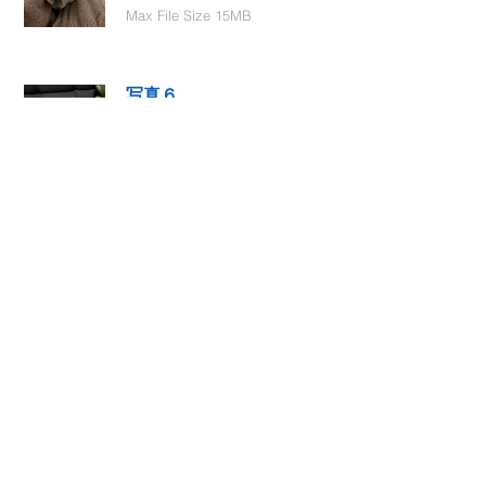
Max File Size 15MB
写真６
Select File
Max File Size 15MB
動画１
Select File
Max File Size 15MB
動画２
Select File
Max File Size 15MB