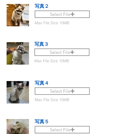
写真２
Select File
Max File Size 15MB
写真３
Select File
Max File Size 15MB
写真４
Select File
Max File Size 15MB
写真５
Select File