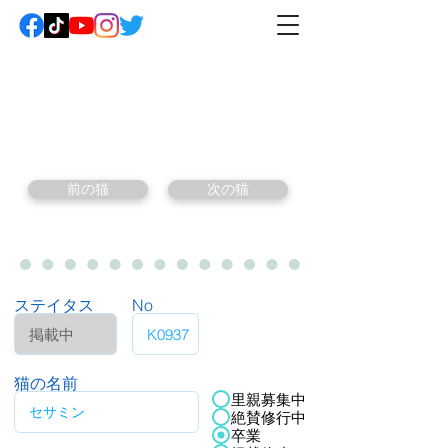
前の猫
次の猫
ステイタス
No
猫の名前
里親募集中
絶賛修行中
卒業