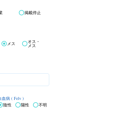
業
掲載停止
オス・
メス
メス
血病 ( Felv )
陰性
陽性
不明