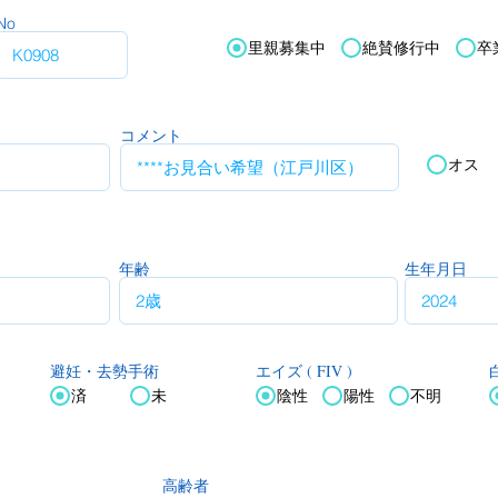
No
里親募集中
絶賛修行中
卒
コメント
オス
年齢
生年月日
エイズ ( FIV )
白
避妊・去勢手術
済
未
陰性
陽性
不明
高齢者