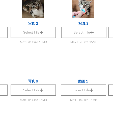
写真２
写真３
Select File
Select File
Max File Size 15MB
Max File Size 15MB
写真６
動画１
Select File
Select File
Max File Size 15MB
Max File Size 15MB