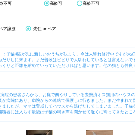
身不可
高齢可
高齢不可
ペア譲渡
先住 or ペア