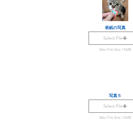
表紙の写真
Select File
Max File Size 15MB
写真５
Select File
Max File Size 15MB