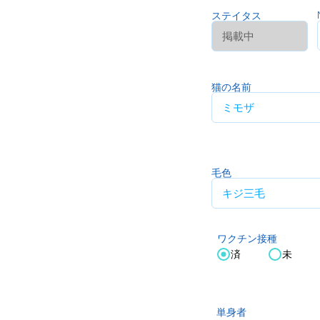
ステイタス
猫の名前
毛色
ワクチン接種
済
未
単身者