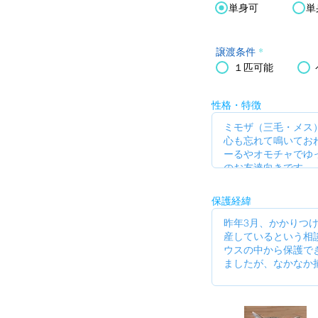
単身可
単
譲渡条件
*
１匹可能
性格・特徴
保護経緯