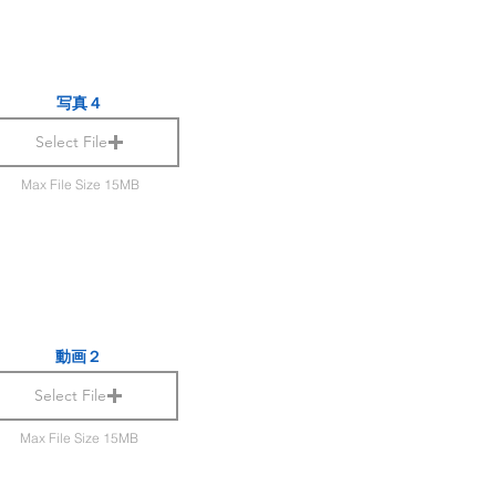
写真４
Select File
Max File Size 15MB
動画２
Select File
Max File Size 15MB