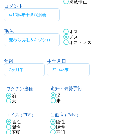
掲載停止
コメント
毛色
オス
メス
オス・メス
年齢
生年月日
ワクチン接種
避妊・去勢手術
済
済
未
未
エイズ ( FIV )
白血病 ( Felv )
陰性
陰性
陽性
陽性
不明
不明