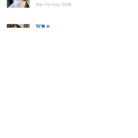
Max File Size 15MB
写真６
Select File
Max File Size 15MB
動画１
Select File
Max File Size 15MB
動画２
Select File
Max File Size 15MB