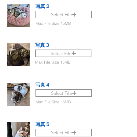
写真２
Select File
Max File Size 15MB
写真３
Select File
Max File Size 15MB
写真４
Select File
Max File Size 15MB
写真５
Select File