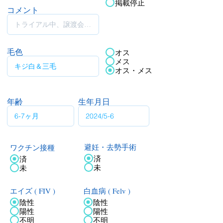
掲載停止
コメント
毛色
オス
メス
オス・メス
年齢
生年月日
ワクチン接種
避妊・去勢手術
済
済
未
未
エイズ ( FIV )
白血病 ( Felv )
陰性
陰性
陽性
陽性
不明
不明