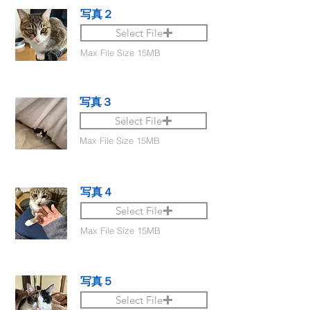
写真２
Select File
Max File Size 15MB
写真３
Select File
Max File Size 15MB
写真４
Select File
Max File Size 15MB
写真５
Select File