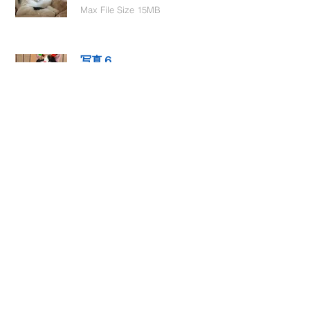
Max File Size 15MB
写真６
Select File
Max File Size 15MB
動画１
Select File
Max File Size 15MB
動画２
Select File
Max File Size 15MB