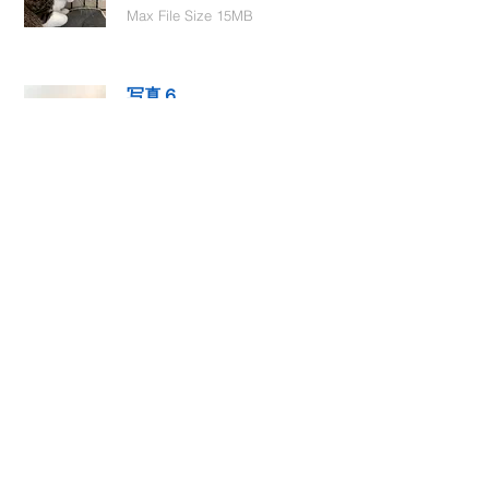
Max File Size 15MB
写真６
Select File
Max File Size 15MB
動画１
Select File
Max File Size 15MB
動画２
Select File
Max File Size 15MB