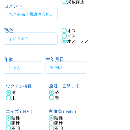
掲載停止
コメント
毛色
オス
メス
オス・メス
年齢
生年月日
ワクチン接種
避妊・去勢手術
済
済
未
未
エイズ ( FIV )
白血病 ( Felv )
陰性
陰性
陽性
陽性
不明
不明