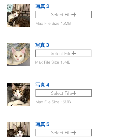
写真２
Select File
Max File Size 15MB
写真３
Select File
Max File Size 15MB
写真４
Select File
Max File Size 15MB
写真５
Select File