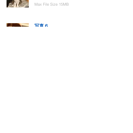
Max File Size 15MB
写真６
Select File
Max File Size 15MB
動画１
Select File
Max File Size 15MB
動画２
Select File
Max File Size 15MB