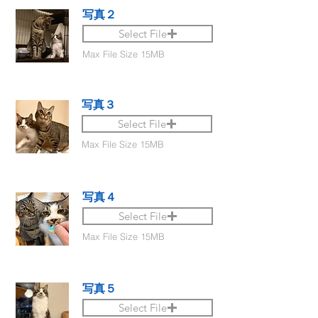
写真２
Select File
Max File Size 15MB
写真３
Select File
Max File Size 15MB
写真４
Select File
Max File Size 15MB
写真５
Select File