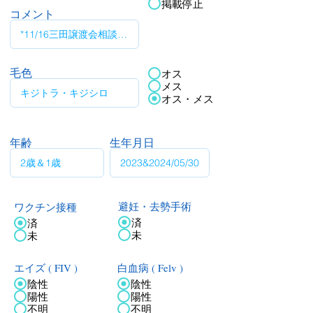
掲載停止
コメント
毛色
オス
メス
オス・メス
年齢
生年月日
ワクチン接種
避妊・去勢手術
済
済
未
未
エイズ ( FIV )
白血病 ( Felv )
陰性
陰性
陽性
陽性
不明
不明