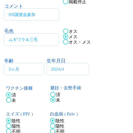
掲載停止
コメント
毛色
オス
メス
オス・メス
年齢
生年月日
ワクチン接種
避妊・去勢手術
済
済
未
未
エイズ ( FIV )
白血病 ( Felv )
陰性
陰性
陽性
陽性
不明
不明