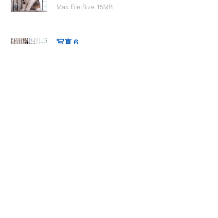
Max File Size 15MB
写真６
Select File
Max File Size 15MB
動画１
Select File
Max File Size 15MB
動画２
Select File
Max File Size 15MB