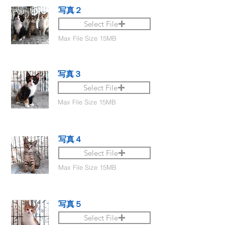
写真２
Select File
Max File Size 15MB
写真３
Select File
Max File Size 15MB
写真４
Select File
Max File Size 15MB
写真５
Select File