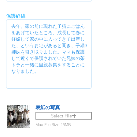
保護経緯
表紙の写真
Select File
Max File Size 15MB