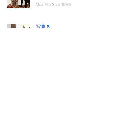
Max File Size 15MB
写真６
Select File
Max File Size 15MB
動画１
Select File
Max File Size 15MB
動画２
Select File
Max File Size 15MB