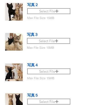
写真２
Select File
Max File Size 15MB
写真３
Select File
Max File Size 15MB
写真４
Select File
Max File Size 15MB
写真５
Select File