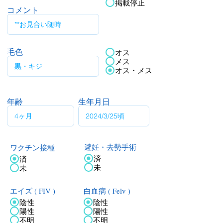
掲載停止
コメント
毛色
オス
メス
オス・メス
年齢
生年月日
ワクチン接種
避妊・去勢手術
済
済
未
未
エイズ ( FIV )
白血病 ( Felv )
陰性
陰性
陽性
陽性
不明
不明