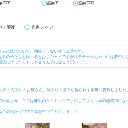
身不可
高齢可
高齢不可
ペア譲渡
先住 or ペア