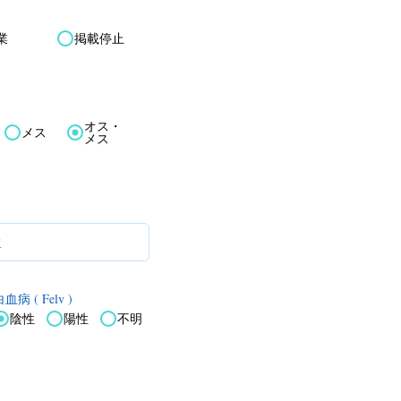
業
掲載停止
オス・
メス
メス
血病 ( Felv )
陰性
陽性
不明