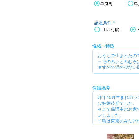
単身可
単
譲渡条件
*
１匹可能
性格・特徴
保護経緯