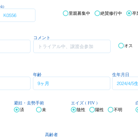
No
里親募集中
絶賛修行中
卒
コメント
オス
年齢
生年月日
エイズ ( FIV )
白
避妊・去勢手術
済
未
陰性
陽性
不明
高齢者