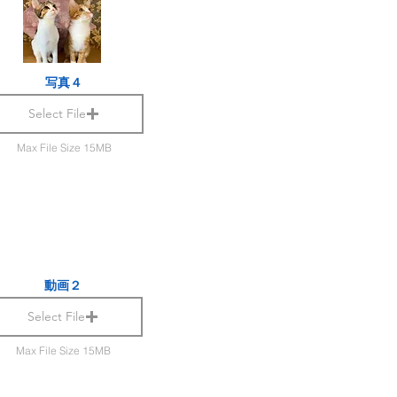
写真４
Select File
Max File Size 15MB
動画２
Select File
Max File Size 15MB