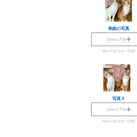
表紙の写真
Select File
Max File Size 15MB
写真５
Select File
Max File Size 15MB