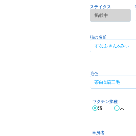
ステイタス
猫の名前
毛色
ワクチン接種
済
未
単身者