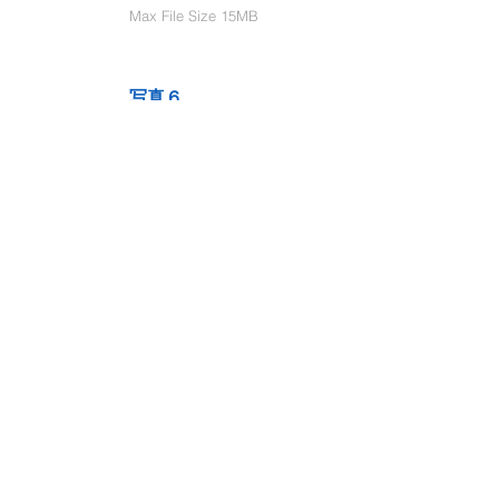
Max File Size 15MB
写真６
Select File
Max File Size 15MB
動画１
Select File
Max File Size 15MB
動画２
Select File
Max File Size 15MB