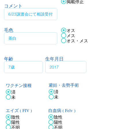
掲載停止
コメント
毛色
オス
メス
オス・メス
年齢
生年月日
ワクチン接種
避妊・去勢手術
済
済
未
未
エイズ ( FIV )
白血病 ( Felv )
陰性
陰性
陽性
陽性
不明
不明