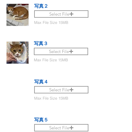
写真２
Select File
Max File Size 15MB
写真３
Select File
Max File Size 15MB
写真４
Select File
Max File Size 15MB
写真５
Select File