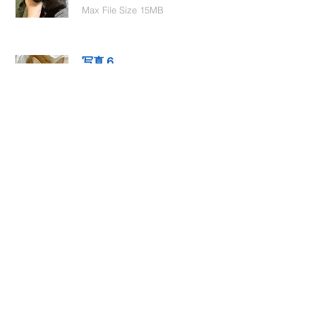
Max File Size 15MB
写真６
Select File
Max File Size 15MB
動画１
Select File
Max File Size 15MB
動画２
Select File
Max File Size 15MB