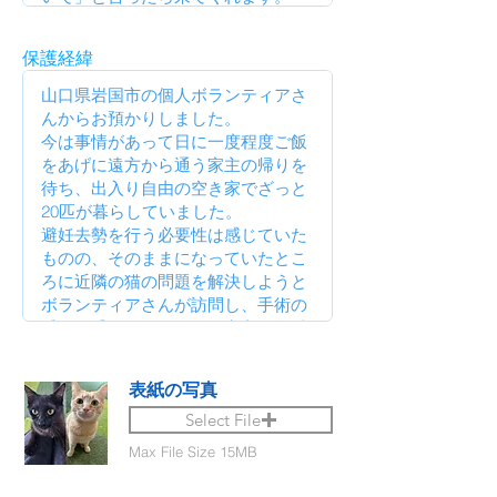
保護経緯
表紙の写真
Select File
Max File Size 15MB