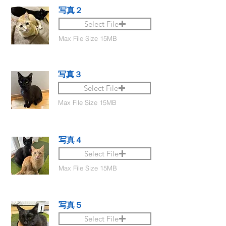
写真２
Select File
Max File Size 15MB
写真３
Select File
Max File Size 15MB
写真４
Select File
Max File Size 15MB
写真５
Select File