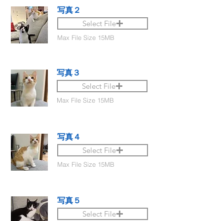
写真２
Select File
Max File Size 15MB
写真３
Select File
Max File Size 15MB
写真４
Select File
Max File Size 15MB
写真５
Select File