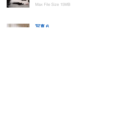
Max File Size 15MB
写真６
Select File
Max File Size 15MB
動画１
Select File
Max File Size 15MB
動画２
Select File
Max File Size 15MB