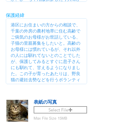
保護経緯
表紙の写真
Select File
Max File Size 15MB