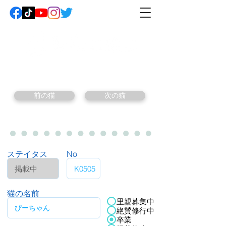
前の猫
次の猫
ステイタス
No
猫の名前
里親募集中
絶賛修行中
卒業