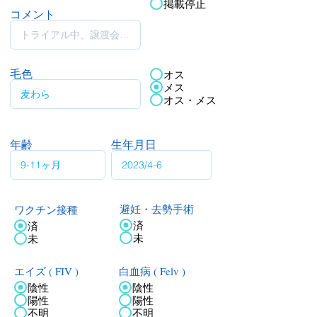
掲載停止
コメント
毛色
オス
メス
オス・メス
年齢
生年月日
ワクチン接種
避妊・去勢手術
済
済
未
未
エイズ ( FIV )
白血病 ( Felv )
陰性
陰性
陽性
陽性
不明
不明