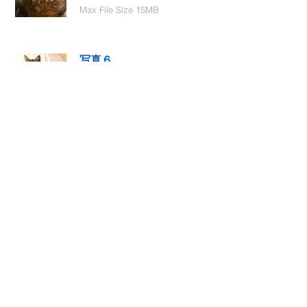
Max File Size 15MB
写真６
Select File
Max File Size 15MB
動画１
Select File
Max File Size 15MB
動画２
Select File
Max File Size 15MB