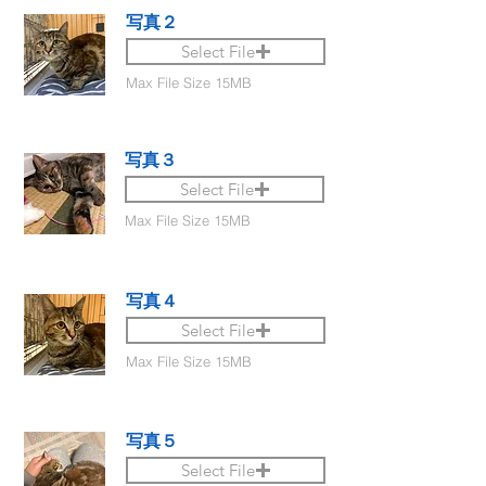
写真２
Select File
Max File Size 15MB
写真３
Select File
Max File Size 15MB
写真４
Select File
Max File Size 15MB
写真５
Select File