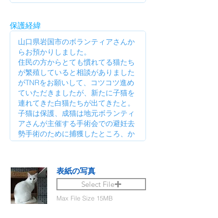
保護経緯
表紙の写真
Select File
Max File Size 15MB