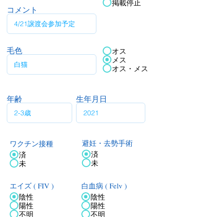
掲載停止
コメント
毛色
オス
メス
オス・メス
年齢
生年月日
ワクチン接種
避妊・去勢手術
済
済
未
未
エイズ ( FIV )
白血病 ( Felv )
陰性
陰性
陽性
陽性
不明
不明