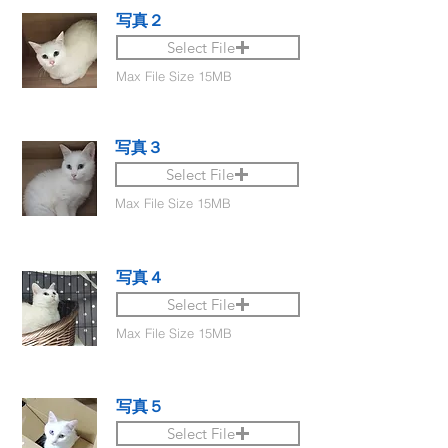
写真２
Select File
Max File Size 15MB
写真３
Select File
Max File Size 15MB
写真４
Select File
Max File Size 15MB
写真５
Select File