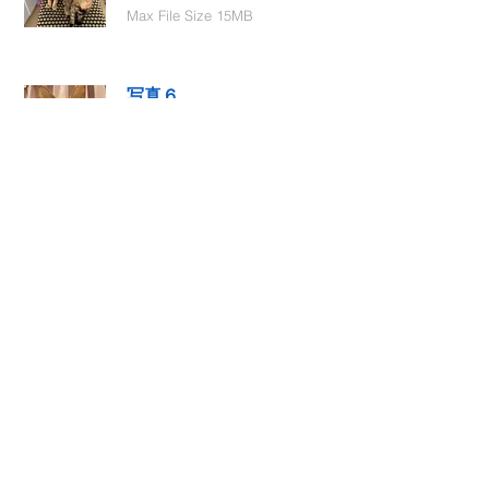
Max File Size 15MB
写真６
Select File
Max File Size 15MB
動画１
Select File
Max File Size 15MB
動画２
Select File
Max File Size 15MB