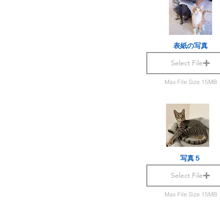
表紙の写真
Select File
Max File Size 15MB
写真５
Select File
Max File Size 15MB