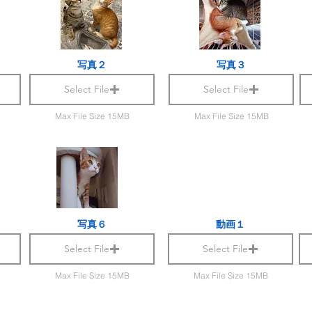
写真２
写真３
Select File
Select File
Max File Size 15MB
Max File Size 15MB
写真６
動画１
Select File
Select File
Max File Size 15MB
Max File Size 15MB