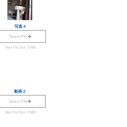
写真４
Select File
Max File Size 15MB
動画２
Select File
Max File Size 15MB