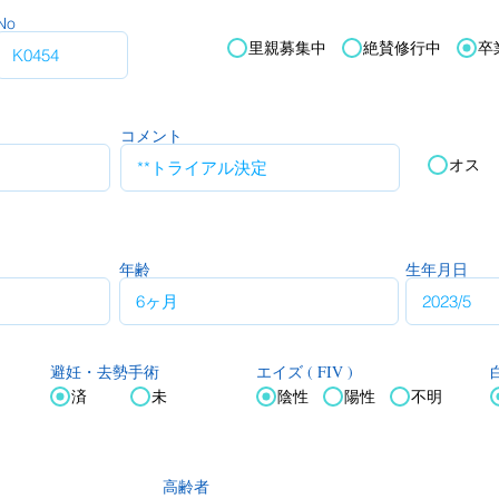
No
里親募集中
絶賛修行中
卒
コメント
オス
年齢
生年月日
エイズ ( FIV )
白
避妊・去勢手術
済
未
陰性
陽性
不明
高齢者