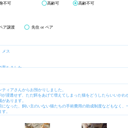
身不可
高齢可
高齢不可
ペア譲渡
先住 or ペア