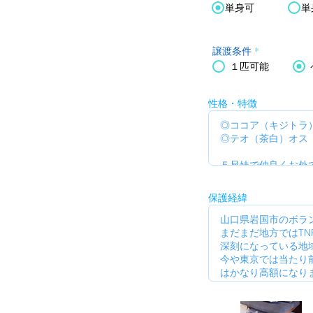
単身可
単
譲渡条件
*
１匹可能
性格・特徴
保護経緯