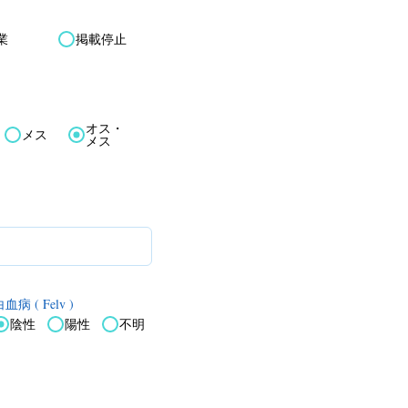
業
掲載停止
オス・
メス
メス
血病 ( Felv )
陰性
陽性
不明