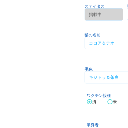
ステイタス
猫の名前
毛色
ワクチン接種
済
未
単身者