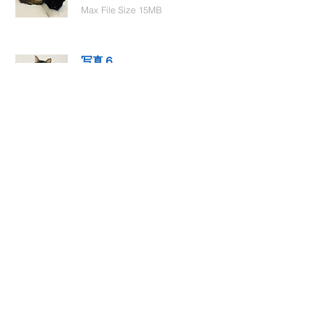
Max File Size 15MB
写真６
Select File
Max File Size 15MB
動画１
Select File
Max File Size 15MB
動画２
Select File
Max File Size 15MB