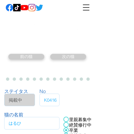
前の猫
次の猫
ステイタス
No
猫の名前
里親募集中
絶賛修行中
卒業