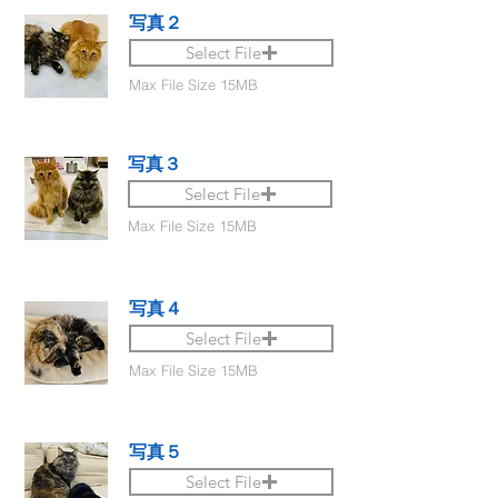
写真２
Select File
Max File Size 15MB
写真３
Select File
Max File Size 15MB
写真４
Select File
Max File Size 15MB
写真５
Select File