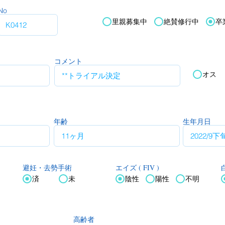
No
里親募集中
絶賛修行中
卒
コメント
オス
年齢
生年月日
エイズ ( FIV )
白
避妊・去勢手術
済
未
陰性
陽性
不明
高齢者