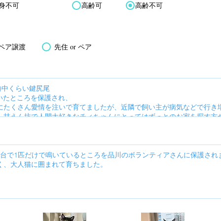
身不可
高齢可
高齢不可
ペア譲渡
先住 or ペア