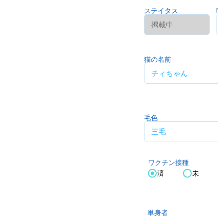
ステイタス
猫の名前
毛色
ワクチン接種
済
未
単身者