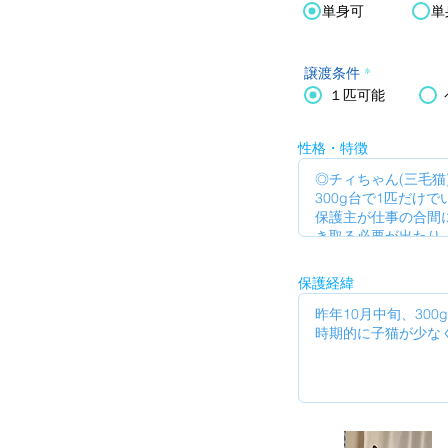
単身可
単
譲渡条件
*
１匹可能
性格・特徴
保護経緯