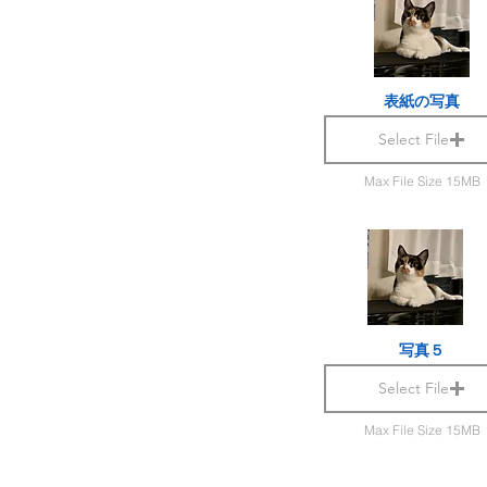
表紙の写真
Select File
Max File Size 15MB
写真５
Select File
Max File Size 15MB