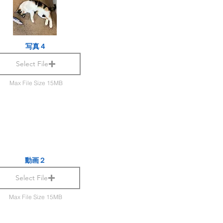
写真４
Select File
Max File Size 15MB
動画２
Select File
Max File Size 15MB