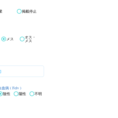
業
掲載停止
オス・
メス
メス
血病 ( Felv )
陰性
陽性
不明