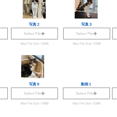
写真２
写真３
Select File
Select File
Max File Size 15MB
Max File Size 15MB
写真６
動画１
Select File
Select File
Max File Size 15MB
Max File Size 15MB