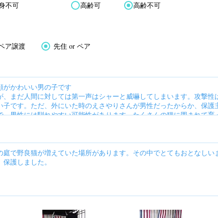
身不可
高齢可
高齢不可
ペア譲渡
先住 or ペア