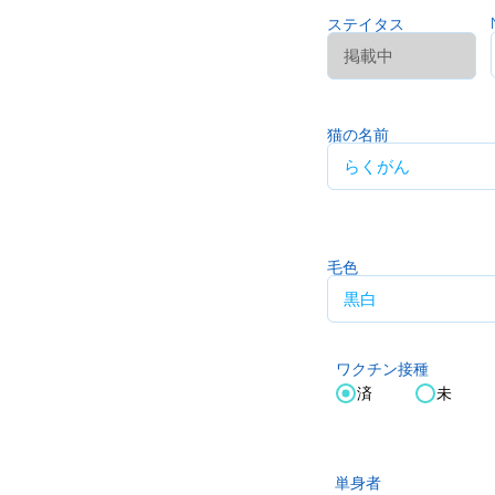
ステイタス
猫の名前
毛色
ワクチン接種
済
未
単身者