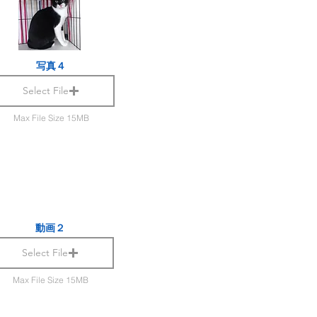
写真４
Select File
Max File Size 15MB
動画２
Select File
Max File Size 15MB