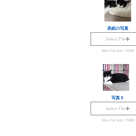
表紙の写真
Select File
Max File Size 15MB
写真５
Select File
Max File Size 15MB