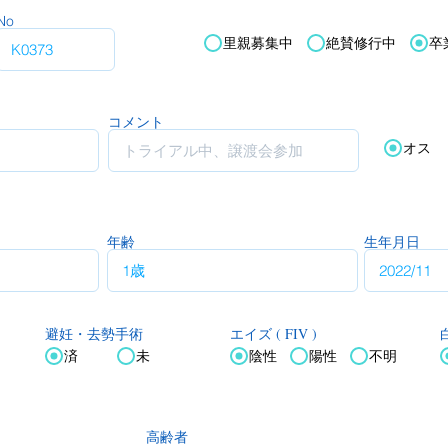
No
里親募集中
絶賛修行中
卒
コメント
オス
年齢
生年月日
エイズ ( FIV )
白
避妊・去勢手術
済
未
陰性
陽性
不明
高齢者