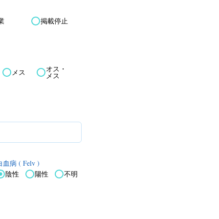
業
掲載停止
オス・
メス
メス
血病 ( Felv )
陰性
陽性
不明