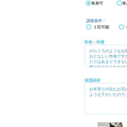
単身可
単
譲渡条件
*
１匹可能
性格・特徴
保護経緯