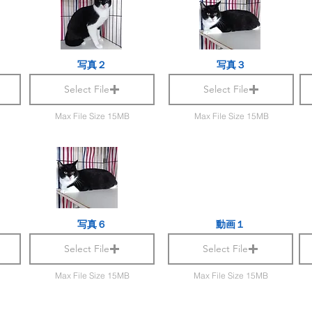
写真２
写真３
Select File
Select File
Max File Size 15MB
Max File Size 15MB
写真６
動画１
Select File
Select File
Max File Size 15MB
Max File Size 15MB