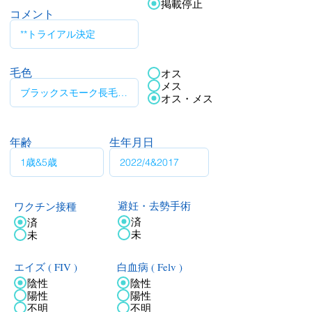
掲載停止
コメント
毛色
オス
メス
オス・メス
年齢
生年月日
ワクチン接種
避妊・去勢手術
済
済
未
未
エイズ ( FIV )
白血病 ( Felv )
陰性
陰性
陽性
陽性
不明
不明