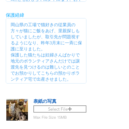
保護経緯
表紙の写真
Select File
Max File Size 15MB