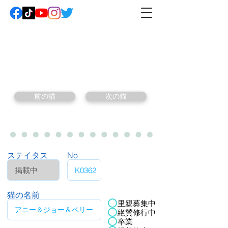
前の猫
次の猫
ステイタス
No
猫の名前
里親募集中
絶賛修行中
卒業