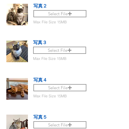
写真２
Select File
Max File Size 15MB
写真３
Select File
Max File Size 15MB
写真４
Select File
Max File Size 15MB
写真５
Select File