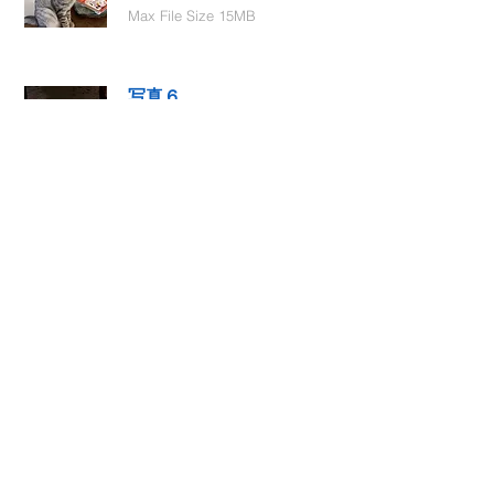
Max File Size 15MB
写真６
Select File
Max File Size 15MB
動画１
Select File
Max File Size 15MB
動画２
Select File
Max File Size 15MB