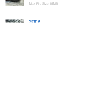
Max File Size 15MB
写真６
Select File
Max File Size 15MB
動画１
Select File
Max File Size 15MB
動画２
Select File
Max File Size 15MB