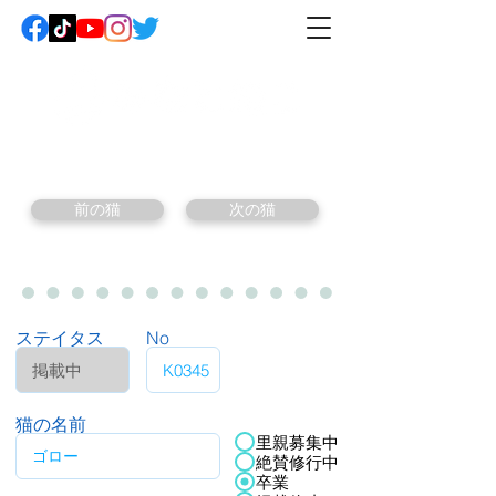
前の猫
次の猫
ステイタス
No
猫の名前
里親募集中
絶賛修行中
卒業