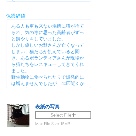
保護経緯
表紙の写真
Select File
Max File Size 15MB