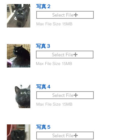
写真２
Select File
Max File Size 15MB
写真３
Select File
Max File Size 15MB
写真４
Select File
Max File Size 15MB
写真５
Select File