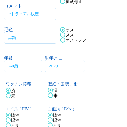
掲載停止
コメント
毛色
オス
メス
オス・メス
年齢
生年月日
ワクチン接種
避妊・去勢手術
済
済
未
未
エイズ ( FIV )
白血病 ( Felv )
陰性
陰性
陽性
陽性
不明
不明