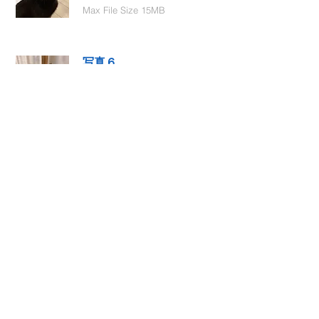
Max File Size 15MB
写真６
Select File
Max File Size 15MB
動画１
Select File
Max File Size 15MB
動画２
Select File
Max File Size 15MB