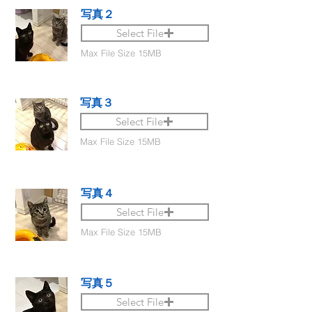
写真２
Select File
Max File Size 15MB
写真３
Select File
Max File Size 15MB
写真４
Select File
Max File Size 15MB
写真５
Select File