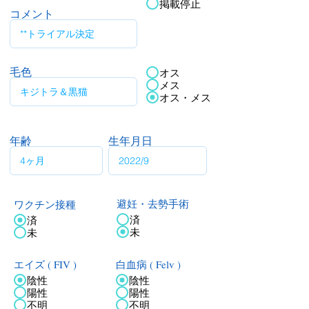
掲載停止
コメント
毛色
オス
メス
オス・メス
年齢
生年月日
ワクチン接種
避妊・去勢手術
済
済
未
未
エイズ ( FIV )
白血病 ( Felv )
陰性
陰性
陽性
陽性
不明
不明