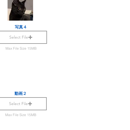
写真４
Select File
Max File Size 15MB
動画２
Select File
Max File Size 15MB