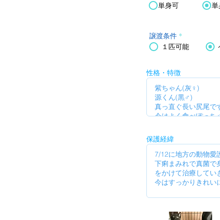
単身可
単
譲渡条件
*
１匹可能
性格・特徴
保護経緯