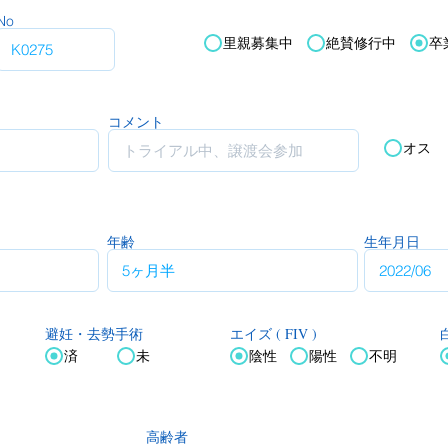
No
里親募集中
絶賛修行中
卒
コメント
オス
年齢
生年月日
エイズ ( FIV )
白
避妊・去勢手術
済
未
陰性
陽性
不明
高齢者