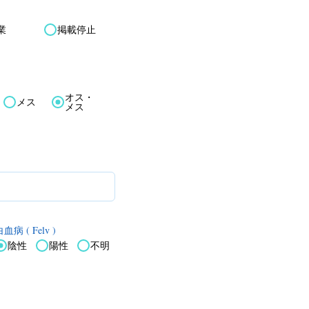
業
掲載停止
オス・
メス
メス
血病 ( Felv )
陰性
陽性
不明