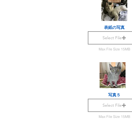
表紙の写真
Select File
Max File Size 15MB
写真５
Select File
Max File Size 15MB