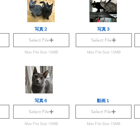
写真２
写真３
Select File
Select File
Max File Size 15MB
Max File Size 15MB
写真６
動画１
Select File
Select File
Max File Size 15MB
Max File Size 15MB