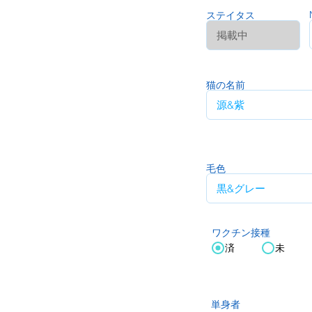
ステイタス
猫の名前
毛色
ワクチン接種
済
未
単身者