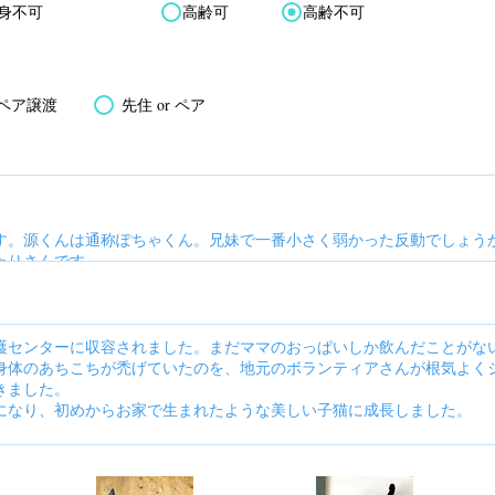
身不可
高齢可
高齢不可
ペア譲渡
先住 or ペア