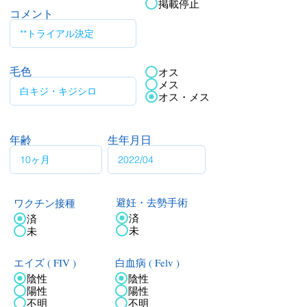
掲載停止
コメント
毛色
オス
メス
オス・メス
年齢
生年月日
ワクチン接種
避妊・去勢手術
済
済
未
未
エイズ ( FIV )
白血病 ( Felv )
陰性
陰性
陽性
陽性
不明
不明