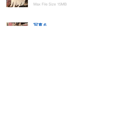
Max File Size 15MB
写真６
Select File
Max File Size 15MB
動画１
Select File
Max File Size 15MB
動画２
Select File
Max File Size 15MB