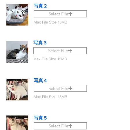
写真２
Select File
Max File Size 15MB
写真３
Select File
Max File Size 15MB
写真４
Select File
Max File Size 15MB
写真５
Select File