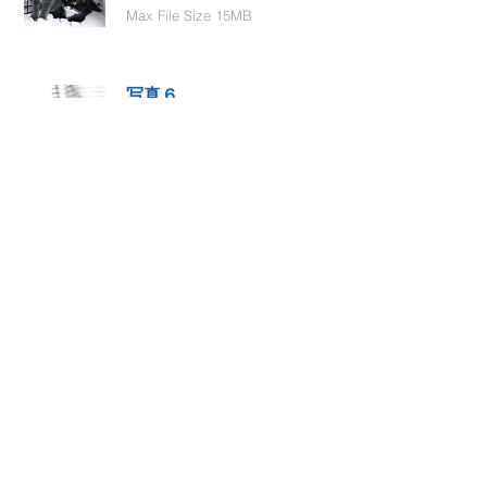
Max File Size 15MB
写真６
Select File
Max File Size 15MB
動画１
Select File
Max File Size 15MB
動画２
Select File
Max File Size 15MB