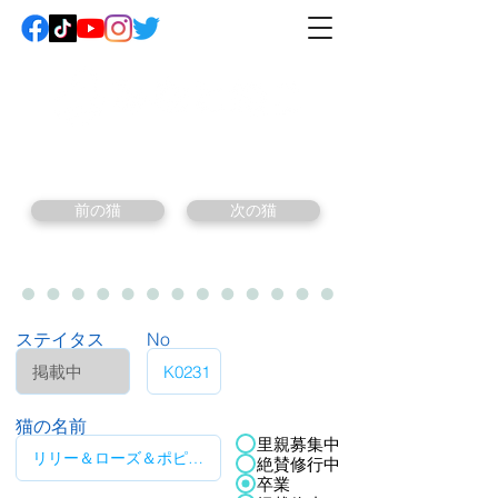
前の猫
次の猫
ステイタス
No
猫の名前
里親募集中
絶賛修行中
卒業