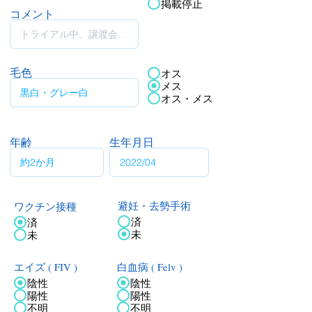
掲載停止
コメント
毛色
オス
メス
オス・メス
年齢
生年月日
ワクチン接種
避妊・去勢手術
済
済
未
未
エイズ ( FIV )
白血病 ( Felv )
陰性
陰性
陽性
陽性
不明
不明