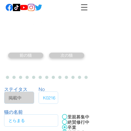
前の猫
次の猫
ステイタス
No
猫の名前
里親募集中
絶賛修行中
卒業