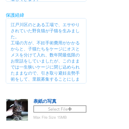
保護経緯
表紙の写真
Select File
Max File Size 15MB