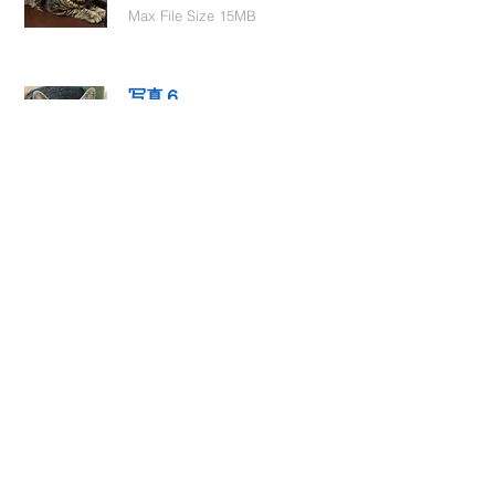
Max File Size 15MB
写真６
Select File
Max File Size 15MB
動画１
Select File
Max File Size 15MB
動画２
Select File
Max File Size 15MB