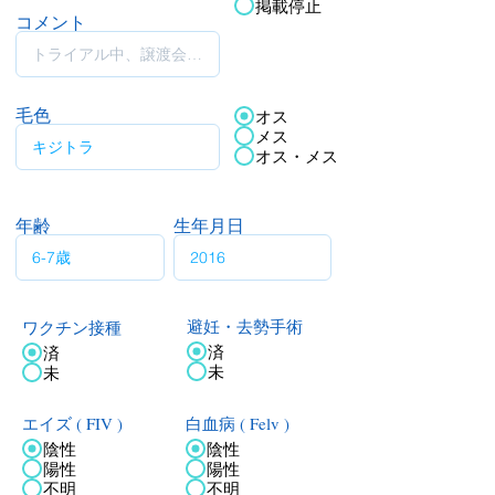
掲載停止
コメント
毛色
オス
メス
オス・メス
年齢
生年月日
ワクチン接種
避妊・去勢手術
済
済
未
未
エイズ ( FIV )
白血病 ( Felv )
陰性
陰性
陽性
陽性
不明
不明