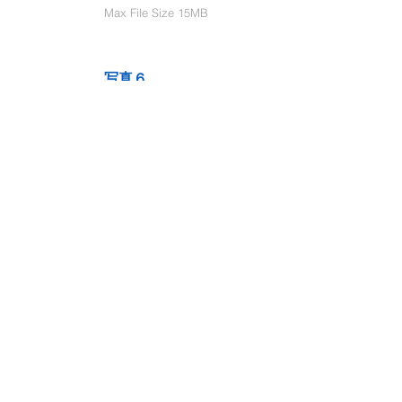
Max File Size 15MB
写真６
Select File
Max File Size 15MB
動画１
Select File
Max File Size 15MB
動画２
Select File
Max File Size 15MB