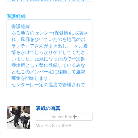
保護経緯
表紙の写真
Select File
Max File Size 15MB