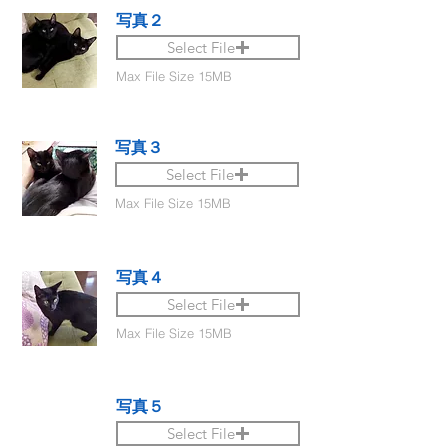
写真２
Select File
Max File Size 15MB
写真３
Select File
Max File Size 15MB
写真４
Select File
Max File Size 15MB
写真５
Select File