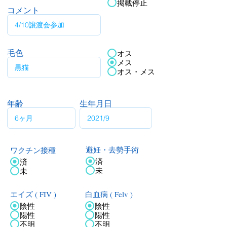
掲載停止
コメント
毛色
オス
メス
オス・メス
年齢
生年月日
ワクチン接種
避妊・去勢手術
済
済
未
未
エイズ ( FIV )
白血病 ( Felv )
陰性
陰性
陽性
陽性
不明
不明