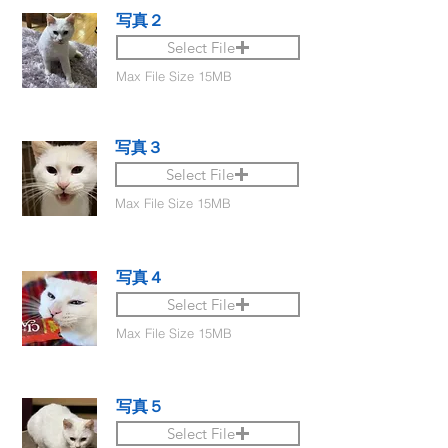
写真２
Select File
Max File Size 15MB
写真３
Select File
Max File Size 15MB
写真４
Select File
Max File Size 15MB
写真５
Select File