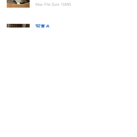
Max File Size 15MB
写真６
Select File
Max File Size 15MB
動画１
Select File
Max File Size 15MB
動画２
Select File
Max File Size 15MB