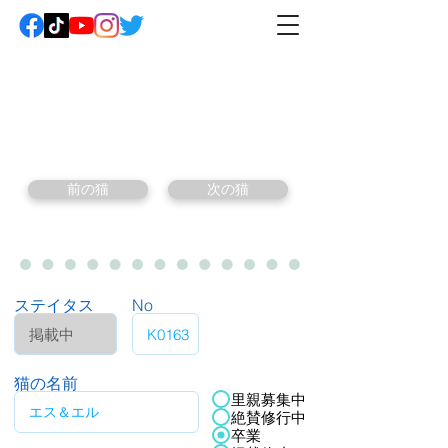
前の猫
次の猫
ステイタス
No
猫の名前
里親募集中
絶賛修行中
卒業