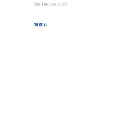
Max File Size 15MB
写真６
Select File
Max File Size 15MB
動画１
Select File
Max File Size 15MB
動画２
Select File
Max File Size 15MB