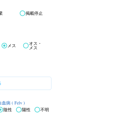
業
掲載停止
オス・
メス
メス
血病 ( Felv )
陰性
陽性
不明