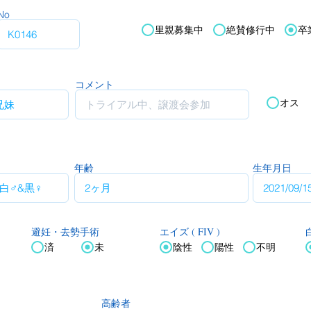
No
里親募集中
絶賛修行中
卒
コメント
オス
年齢
生年月日
エイズ ( FIV )
白
避妊・去勢手術
済
未
陰性
陽性
不明
高齢者