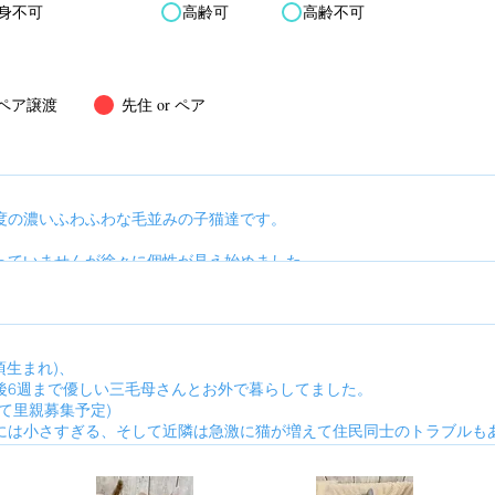
身不可
高齢可
高齢不可
ペア譲渡
先住 or ペア