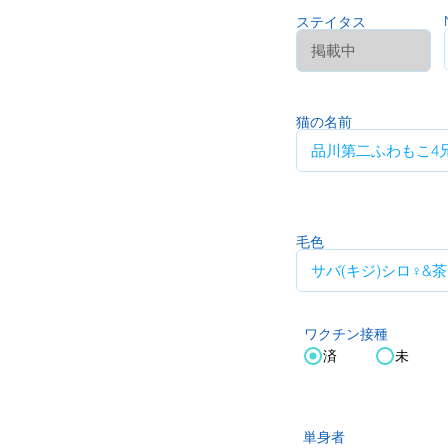
ステイタス
猫の名前
毛色
ワクチン接種
済
未
単身者