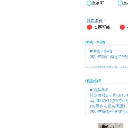
単身可
単
譲渡条件
*
１匹可能
性格・特徴
保護経緯