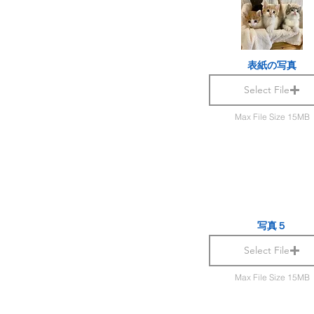
表紙の写真
Select File
Max File Size 15MB
写真５
Select File
Max File Size 15MB