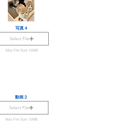
写真４
Select File
Max File Size 15MB
動画２
Select File
Max File Size 15MB