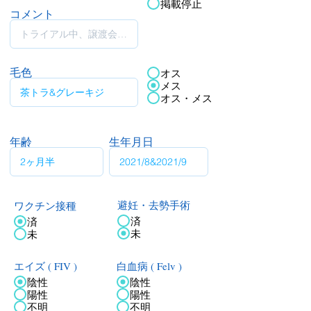
掲載停止
コメント
毛色
オス
メス
オス・メス
年齢
生年月日
ワクチン接種
避妊・去勢手術
済
済
未
未
エイズ ( FIV )
白血病 ( Felv )
陰性
陰性
陽性
陽性
不明
不明