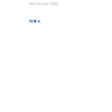
Max File Size 15MB
写真６
Select File
Max File Size 15MB
動画１
Select File
Max File Size 15MB
動画２
Select File
Max File Size 15MB