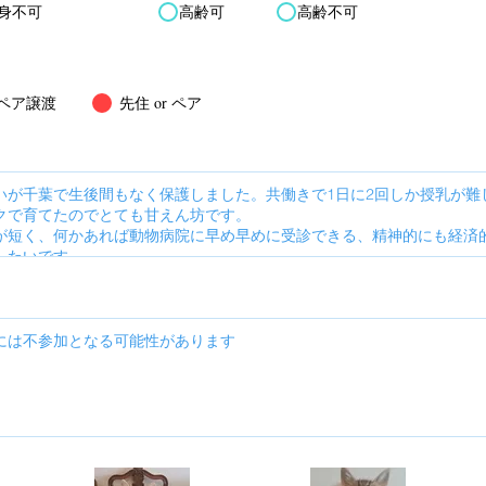
身不可
高齢可
高齢不可
ペア譲渡
先住 or ペア