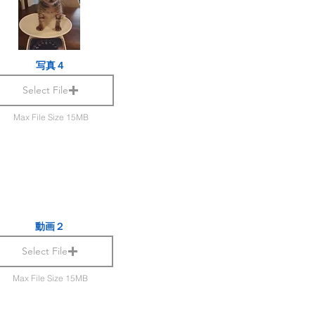
写真４
Select File
Max File Size 15MB
動画２
Select File
Max File Size 15MB