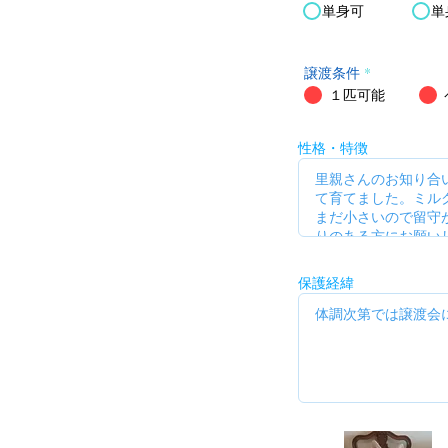
単身可
単
譲渡条件
*
１匹可能
性格・特徴
保護経緯