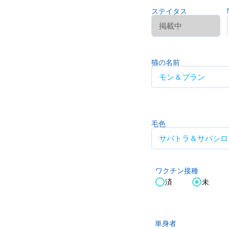
ステイタス
猫の名前
毛色
ワクチン接種
済
未
単身者