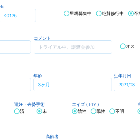
No
里親募集中
絶賛修行中
卒
コメント
オス
年齢
生年月日
エイズ ( FIV )
白
避妊・去勢手術
済
未
陰性
陽性
不明
高齢者