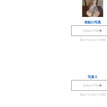
表紙の写真
Select File
Max File Size 15MB
写真５
Select File
Max File Size 15MB