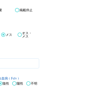
業
掲載停止
オス・
メス
メス
血病 ( Felv )
陰性
陽性
不明