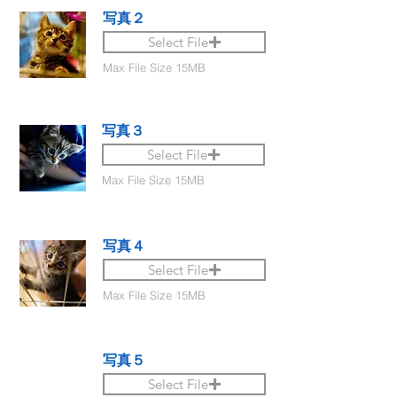
写真２
Select File
Max File Size 15MB
写真３
Select File
Max File Size 15MB
写真４
Select File
Max File Size 15MB
写真５
Select File