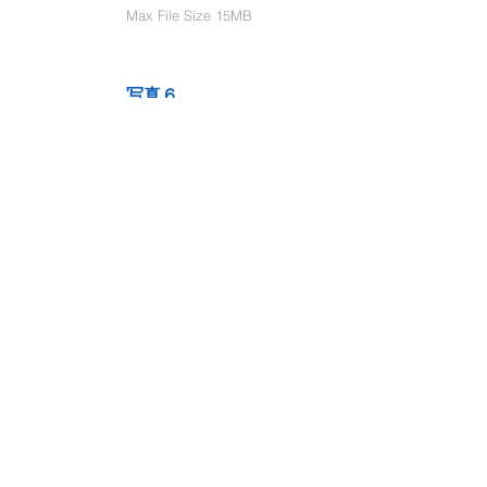
Max File Size 15MB
写真６
Select File
Max File Size 15MB
動画１
Select File
Max File Size 15MB
動画２
Select File
Max File Size 15MB