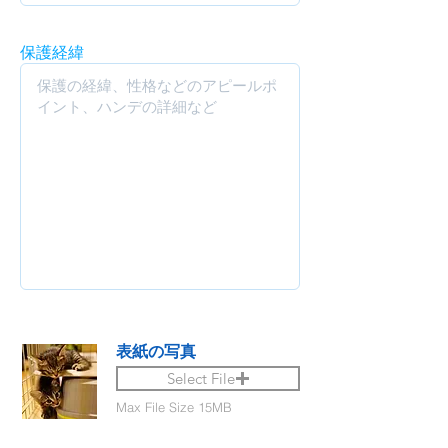
保護経緯
表紙の写真
Select File
Max File Size 15MB