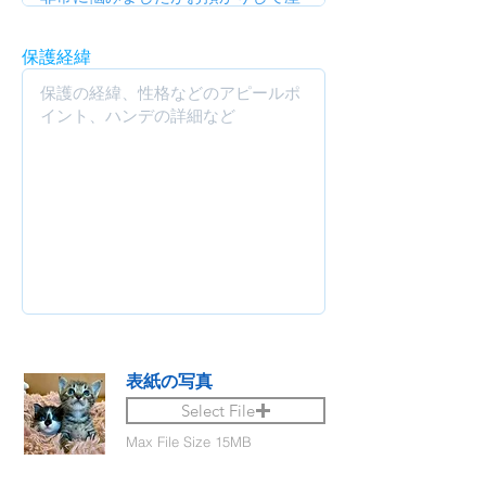
保護経緯
表紙の写真
Select File
Max File Size 15MB