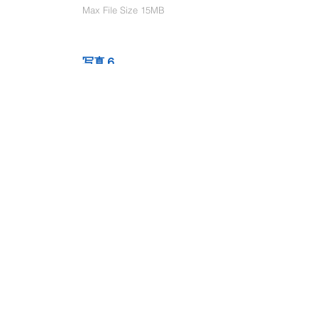
Max File Size 15MB
写真６
Select File
Max File Size 15MB
動画１
Select File
Max File Size 15MB
動画２
Select File
Max File Size 15MB