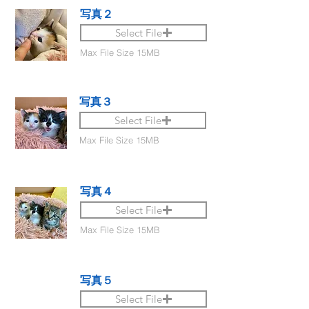
写真２
Select File
Max File Size 15MB
写真３
Select File
Max File Size 15MB
写真４
Select File
Max File Size 15MB
写真５
Select File