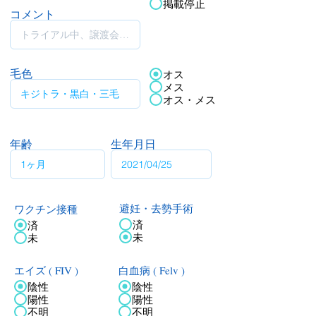
掲載停止
コメント
毛色
オス
メス
オス・メス
年齢
生年月日
ワクチン接種
避妊・去勢手術
済
済
未
未
エイズ ( FIV )
白血病 ( Felv )
陰性
陰性
陽性
陽性
不明
不明