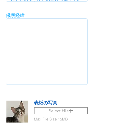
保護経緯
表紙の写真
Select File
Max File Size 15MB