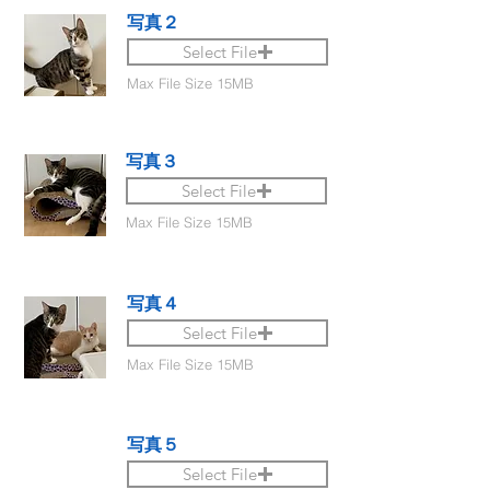
写真２
Select File
Max File Size 15MB
写真３
Select File
Max File Size 15MB
写真４
Select File
Max File Size 15MB
写真５
Select File