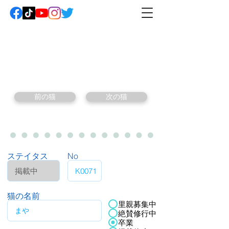
前の猫
次の猫
ステイタス
No
猫の名前
里親募集中
絶賛修行中
卒業