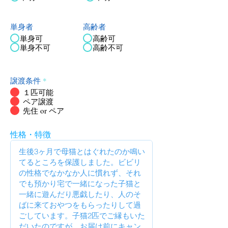
単身者
高齢者
単身可
高齢可
単身不可
高齢不可
譲渡条件
*
１匹可能
ペア譲渡
先住 or ペア
性格・特徴