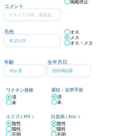
掲載停止
コメント
毛色
オス
メス
オス・メス
年齢
生年月日
ワクチン接種
避妊・去勢手術
済
済
未
未
エイズ ( FIV )
白血病 ( Felv )
陰性
陰性
陽性
陽性
不明
不明