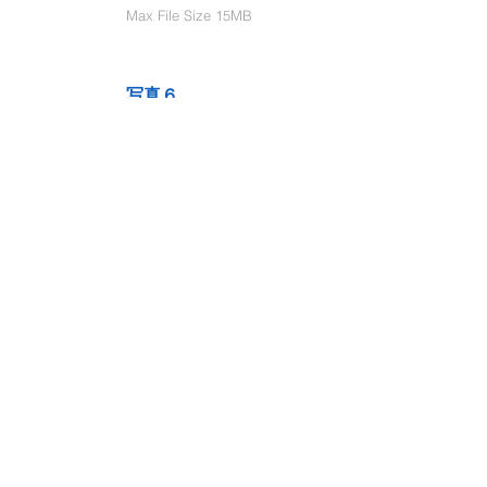
Max File Size 15MB
写真６
Select File
Max File Size 15MB
動画１
Select File
Max File Size 15MB
動画２
Select File
Max File Size 15MB