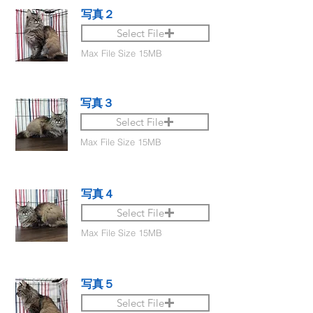
写真２
Select File
Max File Size 15MB
写真３
Select File
Max File Size 15MB
写真４
Select File
Max File Size 15MB
写真５
Select File