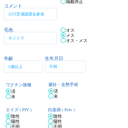
掲載停止
コメント
毛色
オス
メス
オス・メス
年齢
生年月日
ワクチン接種
避妊・去勢手術
済
済
未
未
エイズ ( FIV )
白血病 ( Felv )
陰性
陰性
陽性
陽性
不明
不明