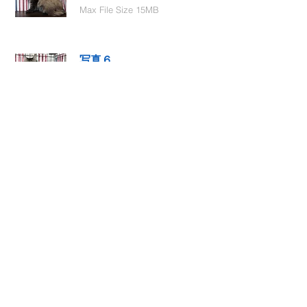
Max File Size 15MB
写真６
Select File
Max File Size 15MB
動画１
Select File
Max File Size 15MB
動画２
Select File
Max File Size 15MB