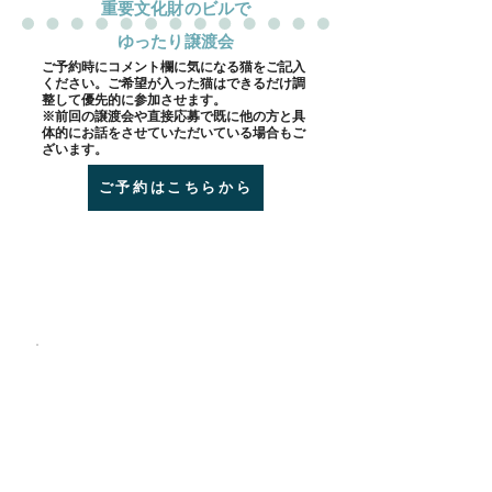
​重要文化財のビルで
ゆったり譲渡会
​ご予約時にコメント欄に気になる猫をご記入
ください。ご希望が入った猫はできるだけ調
整して優先的に参加させます。
※前回の譲渡会や直接応募で既に他の方と具
体的にお話をさせていただいている場合もご
ざいます。
ご予約はこちらから
会場 goodoffice新橋（堀ビル）
新橋駅 2分
外堀通り沿い赤レンガ通り交差点の角（新橋2丁目
信号）
エクセシオールの隣が入り口です
参加予定猫