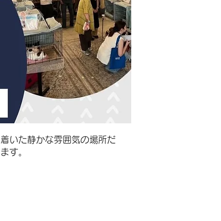
ち着いた静かな雰囲気の場所だ
ります。
ice新橋（堀ビル）
差点の角（新橋2丁目信号）
です