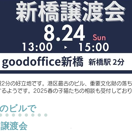
駅2分の好立地です。港区最古のビル、重要文化財の落
るようです。2025春の子猫たちの相談も受付してお
会場 goodoff
財のビルで
新橋駅 2分
外堀通り沿い赤レンガ通り交
エクセシオールの隣が入り口
り譲渡会