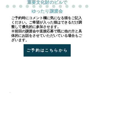
​重要文化財のビルで
ゆったり譲渡会
​ご予約時にコメント欄に気になる猫をご記入
ください。ご希望が入った猫はできるだけ調
整して優先的に参加させます。
※前回の譲渡会や直接応募で既に他の方と具
体的にお話をさせていただいている場合もご
ざいます。
ご予約はこちらから
会場 goodoffice新橋（堀ビル）
新橋駅 2分
外堀通り沿い赤レンガ通り交差点の角（新橋2丁目
信号）
エクセシオールの隣が入り口です
参加予定猫