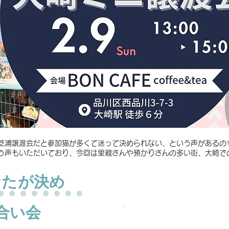
、芝浦譲渡会だと参加猫が多くて迷って決められない、という声があるの
う声もいただいており、今回は里親さんや預かりさんの多い街、大崎で
会場 BON CAFE
なたが決め
JR大崎駅 ６分
​百反通り沿い
合い会