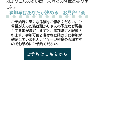
預かりさんの多い街、大崎での開催となりま
した。
​参加猫はあなたが決める お見合い会
​ご予約時に気になる猫をご指名ください。ご
希望が入った猫は預かりさんの予定など調整
して参加が決定しますと、参加決定と記載さ
れます。参加可能と書かれた猫はまだ参加が
確定していません。11ケージ程度の会場です
のでお早めにご予約ください。
ご予約はこちらから
会場 BON CAFE
coffee&tea
JR大崎駅 ６分
​百反通り沿い