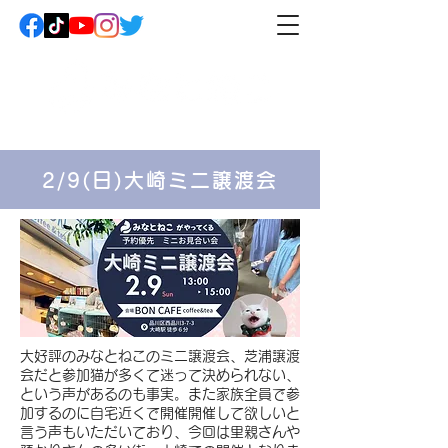
2/9(日)大崎ミニ譲渡会
​大好評のみなとねこのミニ譲渡会、芝浦譲渡
会だと参加猫が多くて迷って決められない、
という声があるのも事実。また家族全員で参
加するのに自宅近くで開催開催して欲しいと
言う声もいただいており、今回は里親さんや