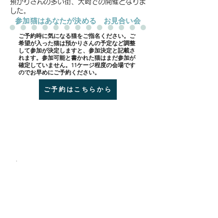
預かりさんの多い街、大崎での開催となりま
した。
​参加猫はあなたが決める お見合い会
​ご予約時に気になる猫をご指名ください。ご
希望が入った猫は預かりさんの予定など調整
して参加が決定しますと、参加決定と記載さ
れます。参加可能と書かれた猫はまだ参加が
確定していません。11ケージ程度の会場です
のでお早めにご予約ください。
ご予約はこちらから
会場 BON CAFE
coffee&tea
JR大崎駅 ６分
​百反通り沿い