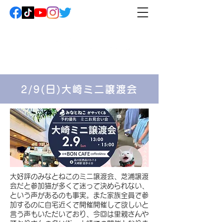
2/9(日)大崎ミニ譲渡会
​大好評のみなとねこのミニ譲渡会、芝浦譲渡
会だと参加猫が多くて迷って決められない、
という声があるのも事実。また家族全員で参
加するのに自宅近くで開催開催して欲しいと
言う声もいただいており、今回は里親さんや