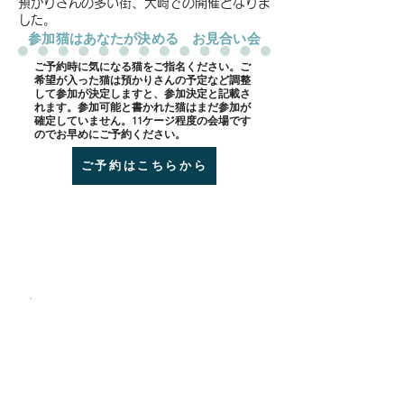
預かりさんの多い街、大崎での開催となりま
した。
​参加猫はあなたが決める お見合い会
​ご予約時に気になる猫をご指名ください。ご
希望が入った猫は預かりさんの予定など調整
して参加が決定しますと、参加決定と記載さ
れます。参加可能と書かれた猫はまだ参加が
確定していません。11ケージ程度の会場です
のでお早めにご予約ください。
ご予約はこちらから
会場 BON CAFE
coffee&tea
JR大崎駅 ６分
​百反通り沿い