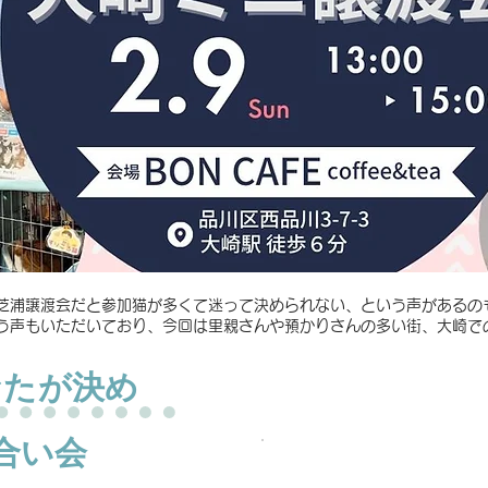
、芝浦譲渡会だと参加猫が多くて迷って決められない、という声があるの
う声もいただいており、今回は里親さんや預かりさんの多い街、大崎で
会場 BON CAFE
なたが決め
JR大崎駅 ６分
​百反通り沿い
合い会